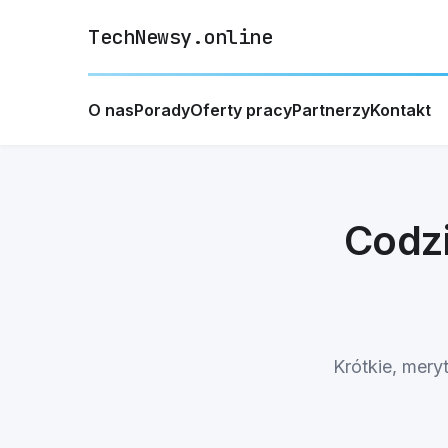
TechNewsy.online
O nas
Porady
Oferty pracy
Partnerzy
Kontakt
Codz
Krótkie, mery