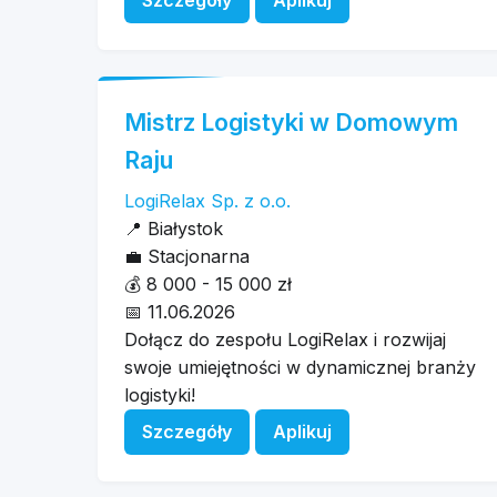
Szczegóły
Aplikuj
Mistrz Logistyki w Domowym
Raju
LogiRelax Sp. z o.o.
📍
Białystok
💼
Stacjonarna
💰
8 000 - 15 000 zł
📅
11.06.2026
Dołącz do zespołu LogiRelax i rozwijaj
swoje umiejętności w dynamicznej branży
logistyki!
Szczegóły
Aplikuj