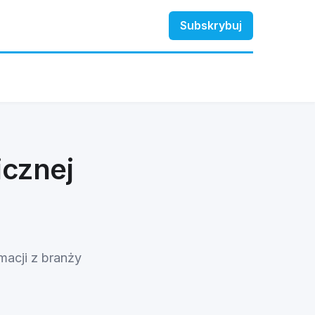
Subskrybuj
cznej
macji z branży