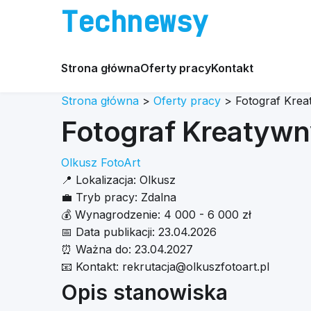
Technewsy
Strona główna
Oferty pracy
Kontakt
Strona główna
>
Oferty pracy
>
Fotograf Kre
Fotograf Kreatywn
Olkusz FotoArt
📍
Lokalizacja:
Olkusz
💼
Tryb pracy:
Zdalna
💰
Wynagrodzenie:
4 000 - 6 000 zł
📅
Data publikacji:
23.04.2026
⏰
Ważna do:
23.04.2027
📧
Kontakt:
rekrutacja@olkuszfotoart.pl
Opis stanowiska