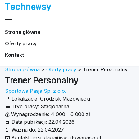
Technewsy
Strona główna
Oferty pracy
Kontakt
Strona główna
>
Oferty pracy
>
Trener Personalny
Trener Personalny
Sportowa Pasja Sp. z o.o.
📍
Lokalizacja:
Grodzisk Mazowiecki
💼
Tryb pracy:
Stacjonarna
💰
Wynagrodzenie:
4 000 - 6 000 zł
📅
Data publikacji:
22.04.2026
⏰
Ważna do:
22.04.2027
📧
Kontakt:
rekrutacja@sportowapasja.pl