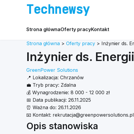
Technewsy
Strona główna
Oferty pracy
Kontakt
Strona główna
>
Oferty pracy
>
Inżynier ds. E
Inżynier ds. Energi
GreenPower Solutions
📍
Lokalizacja:
Chrzanów
💼
Tryb pracy:
Zdalna
💰
Wynagrodzenie:
8 000 - 12 000 zł
📅
Data publikacji:
26.11.2025
⏰
Ważna do:
26.11.2026
📧
Kontakt:
rekrutacja@greenpowersolutions.pl
Opis stanowiska