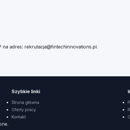
V na adres:
rekrutacja@fintechinnovations.pl
.
Szybkie linki
Strona główna
P
Oferty pracy
R
Kontakt
O
one.