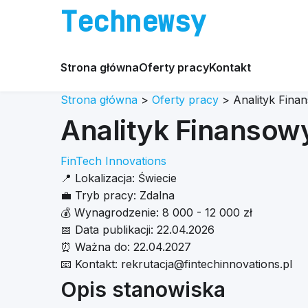
Technewsy
Strona główna
Oferty pracy
Kontakt
Strona główna
>
Oferty pracy
>
Analityk Fina
Analityk Finansow
FinTech Innovations
📍
Lokalizacja:
Świecie
💼
Tryb pracy:
Zdalna
💰
Wynagrodzenie:
8 000 - 12 000 zł
📅
Data publikacji:
22.04.2026
⏰
Ważna do:
22.04.2027
📧
Kontakt:
rekrutacja@fintechinnovations.pl
Opis stanowiska