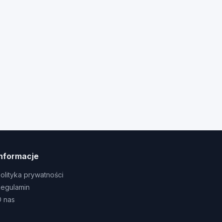
Informacje
olityka prywatności
egulamin
 nas