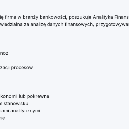
 się firma w branży bankowości, poszukuje Analityka Fina
owiedzialna za analizę danych finansowych, przygotowywa
gnoz
izacji procesów
ekonomii lub pokrewne
m stanowisku
iami analitycznymi
mie