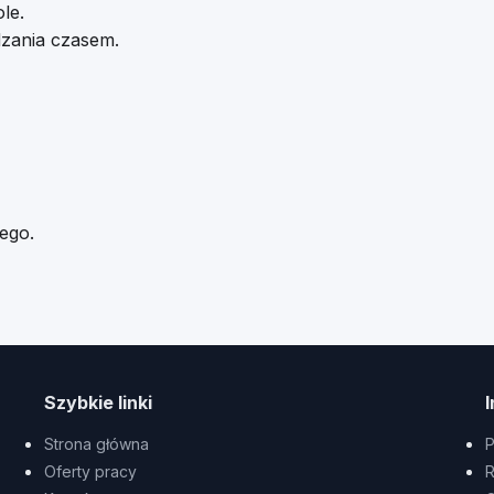
le.
dzania czasem.
ego.
Szybkie linki
Strona główna
P
Oferty pracy
R