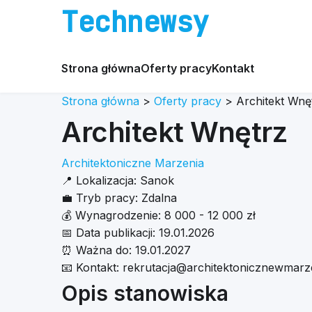
Technewsy
Strona główna
Oferty pracy
Kontakt
Strona główna
>
Oferty pracy
>
Architekt Wnę
Architekt Wnętrz
Architektoniczne Marzenia
📍
Lokalizacja:
Sanok
💼
Tryb pracy:
Zdalna
💰
Wynagrodzenie:
8 000 - 12 000 zł
📅
Data publikacji:
19.01.2026
⏰
Ważna do:
19.01.2027
📧
Kontakt:
rekrutacja@architektonicznewmarze
Opis stanowiska